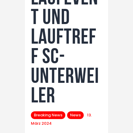
t und
Lauftref
f SC-
Unterwei
ler
Breaking News
News
13.
März 2024