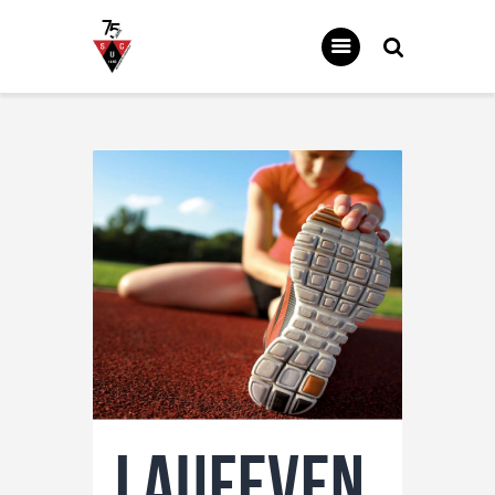
SC UNTERWEILER
Homepage des SC Unterweiler
News
Über uns
Unsere Abteilungen
Downloads
Galerie
Sponsoren
Kontakt
Laufeven