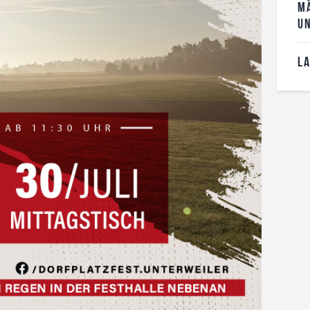
MÄ
N
L