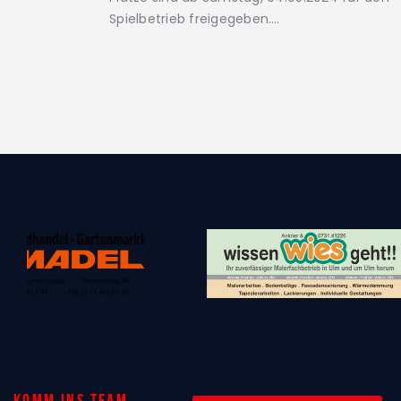
Spielbetrieb freigegeben.…
Komm ins Team