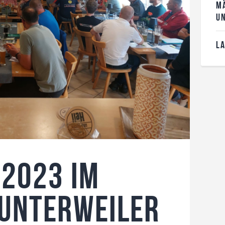
MÄ
N
L
 2023 im
 unterweiler