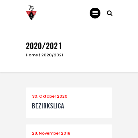
SC UNTERWEILER
Homepage des SC Unterweiler
2020/2021
News
Home
2020/2021
Über uns
Unsere Abteilungen
Downloads
Galerie
30. Oktober 2020
Sponsoren
Bezirksliga
Kontakt
29. November 2018