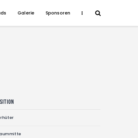
ads
Galerie
Sponsoren
sition
rhüter
raummitte