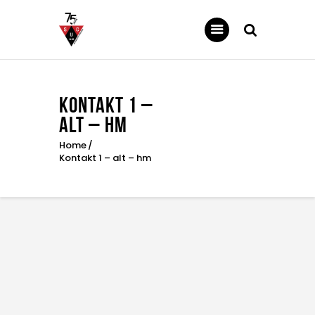
SC UNTERWEILER
Homepage des SC Unterweiler
Kontakt 1 –
News
alt – hm
Über uns
Home
Unsere Abteilungen
Kontakt 1 – alt – hm
Downloads
Galerie
Sponsoren
Kontakt